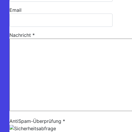
Email
Nachricht
*
AntiSpam-Überprüfung
*