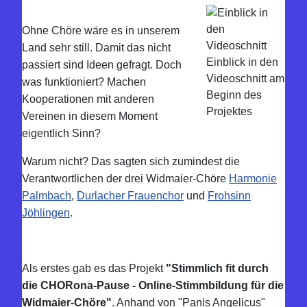
Ohne Chöre wäre es in unserem
Land sehr still. Damit das nicht
Einblick in den
passiert sind Ideen gefragt. Doch
Videoschnitt am
was funktioniert? Machen
Beginn des
Kooperationen mit anderen
Projektes
Vereinen in diesem Mo
ment
eigentlich Sinn?
Warum nicht? Das sagten sich zumindest die
Verantwortlichen der drei Widmaier-Chöre
Harmonie
Palmbach
,
Durlacher Frauenchor
und
Frohsinn
Jöhlingen
.
Als erstes gab es das Projekt
"Stimmlich fit durch
die CHORona-Pause - Online-Stimmbildung für die
Widmaier-Chöre"
. Anhand von "Panis Angelicus"